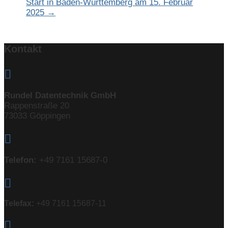
Start in Baden-Württemberg am 15. Februar
2025
→
Kontakt

Rundel Datentechnik GmbH
Rappenstraße 20
73033 Göppingen

Telefon:
+49 7161 15687-0

Telefax:
+49 7161 15687-11
