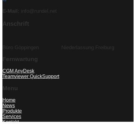
E-Mail:
info@rundel.net
Anschrift
Büro Göppingen
Niederlassung Freiburg
Fernwartung
CGM AnyDesk
Teamviewer QuickSupport
Menu
Home
News
Produkte
Services
Kontakt
Karriere